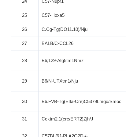
24
C57-Nupr1
25
C57-Hoxa5
26
C.Cg-Tg
(DO11.10)/
Nju
27
BALB/C-CCL26
28
B6;129-Atg5tm1Nmz
29
B6/N-UTXtm1/
Nju
30
B6.FVB-Tg(
EIIa-Cre
)C5379Lmgd/
Smoc
31
Ccktm2.1(
cre
/ERT2)
Zjh
/J
32
C57BL/6J-PLA2G2D-/-