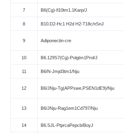
7
B6(Cg)-Il10tm1.1Karp/J
8
B10.D2-Hc1 H2d H2-T18c/
nSnJ
9
Adiponectin-
cre
10
B6.129S7(Cg)-Polgtm1Prol/J
11
B6/N-Jmjd3tm1/
Nju
12
B6/
JNju-Tg
(APPswe,PSEN1dE9)/
Nju
13
B6/JNju-Rag1em1Cd797/
Nju
14
B6.SJL-Ptprca
Pepcb
/
BoyJ