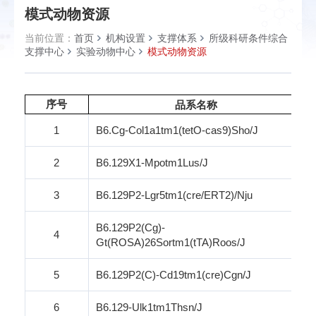
模式动物资源
当前位置：
首页
机构设置
支撑体系
所级科研条件综合
支撑中心
实验动物中心
模式动物资源
序号
品系名称
1
B6.Cg-Col1a1tm1(tetO-cas9)
Sho
/J
2
B6.129X1-Mpotm1Lus/J
3
B6.129P2-Lgr5tm1(
cre
/ERT2)/
Nju
B6.129P2(Cg)-
4
Gt(ROSA)26Sortm1(
tTA
)
Roos
/J
5
B6.129P2(C)-Cd19tm1(
cre
)
Cgn
/J
6
B6.129-Ulk1tm1Thsn/J