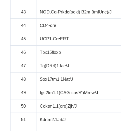
43
NOD.Cg-Prkdc
(
scid
) B2m (
tmlUnc
)/J
44
CD4-cre
45
UCP1-CreERT
46
Tbx15
floxp
47
Tg
(DR4)1Jae/J
48
Sox17tm1.1Nat/J
49
Igs2tm1.1(CAG-cas9*)
Mmw
/J
50
Ccktm1.1(
cre
)
Zjh
/J
51
Kdrtm2.1Jrt/J