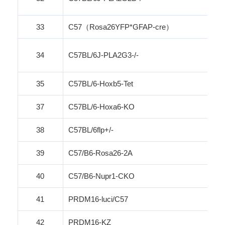
33
C57
（
Rosa26YFP*GFAP-
cre
）
34
C57BL/6J-PLA2G3-/-
35
C57BL/6-Hoxb5-Tet
37
C57BL/6-Hoxa6-KO
38
C57BL/6
flp
+/-
39
C57/B6-Rosa26-2A
40
C57/B6-Nupr1-CKO
41
PRDM16-luci/C57
42
PRDM16-KZ