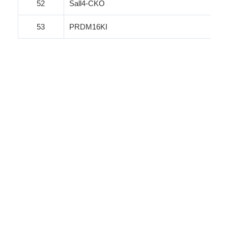
52
Sall4-CKO
53
PRDM16KI