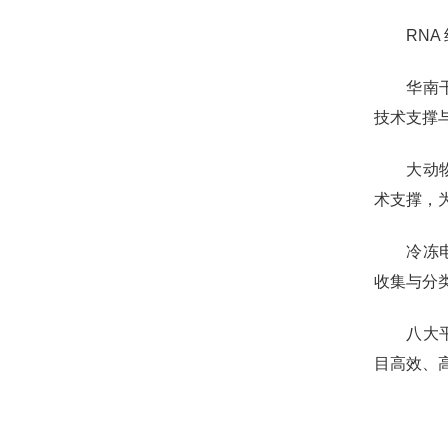
RN
华南
技术支撑
大动
术支撑，
冷冻
收集与分
八大
目高效、