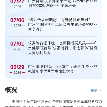
07/27
广州健康院举办第十一期“GIBHer养成计
划”暨2025级硕士生主题班会
2026
07/06
“谱系传承鲲鹏志，青春扬帆正当时”——
广州健康院学生11班举办主题班会暨毕业
2026
生交流会
07/01
求索笃行砺体魄，奋勇拼搏展风采——广
州健康院首届“求索笃行，砺志强体”健身
2026
大赛顺利举办
06/29
广州健康院举行2026年度研究生毕业典
礼暨年度优秀学生表彰大会
2026
概况
更多 >>
中国科学院广州生物医药与健康研究院是国家战略科技力