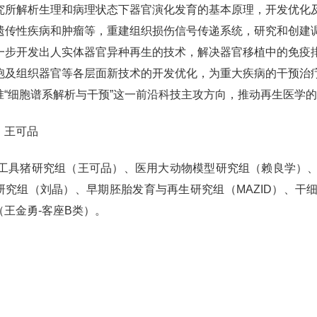
解析生理和病理状态下器官演化发育的基本原理，开发优化及
遗传性疾病和肿瘤等，重建组织损伤信号传递系统，研究和创建
一步开发出人实体器官异种再生的技术，解决器官移植中的免疫
胞及组织器官等各层面新技术的开发优化，为重大疾病的干预治
准“细胞谱系解析与干预”这一前沿科技主攻方向，推动再生医学
王可品
工具猪研究组（王可品）、医用大动物模型研究组（赖良学）
研究组（刘晶）、早期胚胎发育与再生研究组（MAZID）、干
（王金勇-客座B类）。