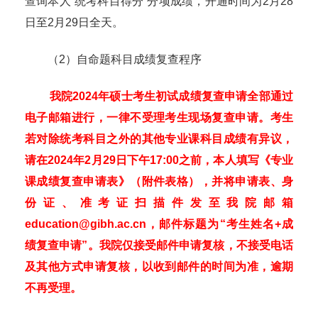
查询本人“统考科目得分”分项成绩，开通时间为
2
月
28
日至
2
月
29
日全天。
（
2
）自命题科目成绩复查程序
我院
2024
年硕士考生初试成绩复查申请全部通过
电子邮箱进行，一律不受理考生现场复查申请。考生
若对除统考科目之外的其他专业课科目成绩有异议，
请在
2024
年
2
月
29
日下午
17:00
之前，本人填写《专业
课成绩复查申请表》（附件表格），并将申请表、身
份证、准考证扫描件发至我院邮箱
education@gibh.ac.cn
，邮件标题为“考生姓名
+
成
绩复查申请”。我院仅接受邮件申请复核，不接受电话
及其他方式申请复核，以收到邮件的时间为准，逾期
不再受理。