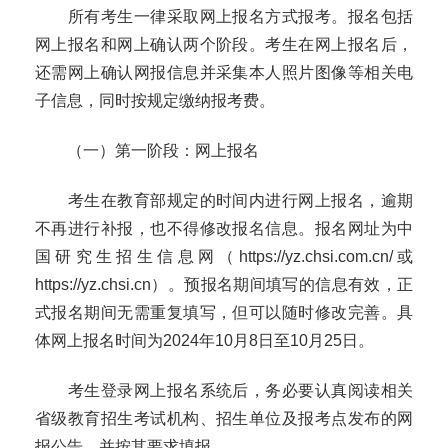
所有考生一律采取网上报名方式报考。报名包括
网上报名和网上确认两个阶段。考生在网上报名后，
还需网上确认网报信息
并采集本人照片图像等相关
电
子信息
，同时按规定缴纳报考费。
（一）第一阶段：网上报名
考生在教育部规定的时间内进行网上报名，逾期
不再进行补报，也不得修改报名信息。报名网址为中
国研究生招生信息网（
https://yz.chsi.com.cn/
或
https://yz.chsi.cn
）。预报名期间填写的信息有效，正
式报名期间无需重复填写，但可以随时修改完善
。
具
体网上报名时间为
2024
年
10
月
8
日至
10
月
25
日。
考生登录网上报名系统后，务必要认真阅读相关
省级教育招生考试机构、招生单位及报考点发布的网
报公告，并按其要求填报。