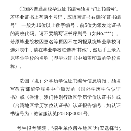
①国内普通高校毕业证书编号须填写“证书编号”。
若毕业证书上有两个号码，应填写证书右侧的“证书编
号”，一般为
16
位以上数字编号，前
5
位为颁发此证书
的高校代码。请不要填写证书序列号（如
No.****
）。
若原毕业院校因更名等原因不在网报系统毕业学校可
选列表中，请在毕业学校栏选择“其他”，然后手工录入
原毕业学校的名称（即毕业证书中加盖印章的学校名
称）。
②国（
境）
外学历学位证书
编号信息
填报，须填
写教育部留学服务中心颁发的《国外学历学位认证
书》或《香港、澳门特别行政区学历学位认证书》或
《台湾地区学历学位认证书》认证报告
编号，如认证
书编号为：教留服认
英
[2018
]20001
号。
考生报考我院，
“招生单位所在地区”均应选择“北