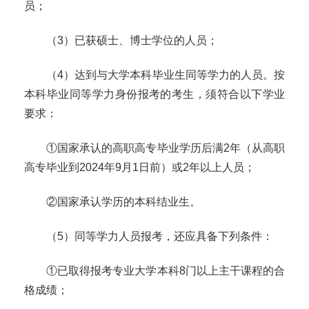
员；
（
3
）已获硕士、博士学位的人员；
（
4
）达到与大学本科毕业生同等学力的人员。按
本科毕业同等学力身份报考的考生，须符合以下学业
要求：
①国家承认的高职高专毕业学历后满
2
年（从高职
高专毕业到
2024
年
9
月
1
日前）或
2
年以上人员；
②国家承认学历的本科结业生。
（
5
）同等学力人员报考，还应具备下列条件：
①已取得报考专业大学本科
8
门以上主干课程的合
格成绩；