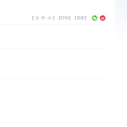
【
大
中
小
】
【
打印
】【
关闭
】