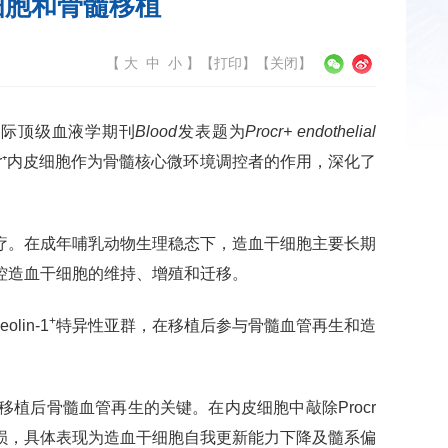
细胞和骨髓移植
【
大
中
小
】
【
打印
】【
关闭
】
国际顶级血液学期刊
Blood
发表题为
Procr+ endothelial
cr⁺内皮细胞作为骨髓核心微环境调控者的作用，深化了
疗。在成年哺乳动物生理稳态下，造血干细胞主要长期
控造血干细胞的维持、增殖和迁移。
+
olin-1
特异性亚群，在移植后参与骨髓血管再生和造
植后骨髓血管再生的关键。在内皮细胞中敲除Procr
损，具体表现为造血干细胞自我更新能力下降及髓系偏