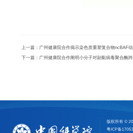
上一篇：
广州健康院合作揭示染色质重塑复合物ncBAF
下一篇：
广州健康院合作阐明小分子对副黏病毒聚合酶跨
版权所有 ©
2
粤ICP备1705