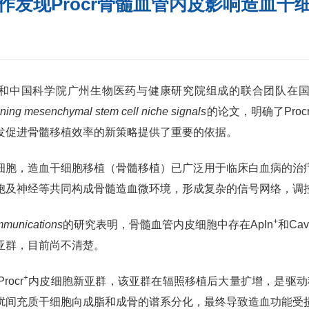
作发现Procr骨髓血管内皮影响造血干
究所和中国科学院广州生物医药与健康研究院组成的联合团队在
tuning mesenchymal stem cell niche signals
的论文，明确了Pro
发促进骨髓移植效率的新策略提供了重要的依据。
细胞，造血干细胞移植（骨髓移植）已广泛用于临床白血病的治
胞及神经等共同构成骨髓造血微环境，形成复杂的信号网络，调
+
mmunications
的研究表明，骨髓血管内皮细胞中存在Apln
和Cave
亚群，目前尚不清楚。
+
ocr
内皮细胞新亚群，该亚群在辐照移植后大量扩增，是驱动移
扰间充质干细胞向成脂和成骨的谱系分化，最终导致造血功能受