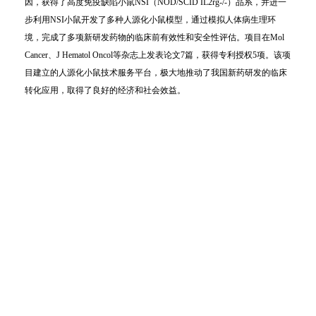
因，获得了高度免疫缺陷小鼠
NSI
（
NOD/SCID IL2rg-/-
）品系，并进一
步利用
NSI
小鼠开发了多种人源化小鼠模型，通过模拟人体病生理环
境，完成了多项新研发药物的临床前有效性和安全性评估。项目在
Mol
Cancer
、
J Hematol Oncol
等杂志上发表论文
7
篇，获得专利授权
5
项。该项
目建立的人源化小鼠技术服务平台，极大地推动了我国新药研发的临床
转化应用，取得了良好的经济和社会效益。