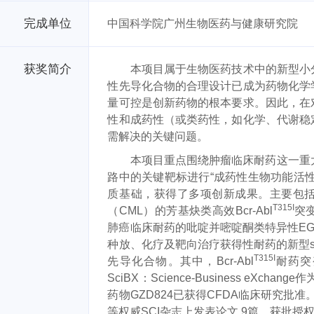
完成单位
中国科学院广州生物医药与健康研究院
获奖简介
本项目属于生物医药技术中的新型小
性先导化合物的合理设计已成为药物化学
量可控是创新药物的根本要求。因此，在
性和成药性（或类药性，如化学、代谢稳
需解决的关键问题。
本项目
重点围绕
肿瘤临床耐药这一重
路中的关键靶标
进行“成药性生物功能活
质基础，获得了多项创新成果。主要包
T315I
（
CML
）的
芳基炔类高效
Bcr-Abl
突
肺癌临床耐药的吡啶并嘧啶酮类特异性
E
种放
、
化疗及靶向治疗获得性耐药的新型
T315I
先导化合物。其中，
Bcr-Abl
耐药突
SciBX
：
Science-Business eXchange
作
药物
GZD824
已获得
CFDA
临床研究批准
等权威
SCI
杂志上发表论文
9
篇，获批授