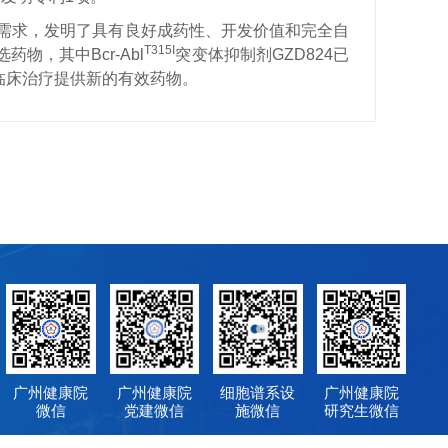
需求，发明了具有良好成药性
、
开发价值和完全自
T315I
选药物，其中
Bcr-Abl
突变体抑制剂
GZD824
已
临床治疗提供新的有效药物。
广州健康院
广州健康院
细胞谱系设
广州健康院
微信
党建微信
施微信
研究生微信