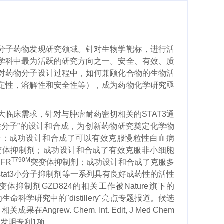
分子药物发现研究领域。针对生物学靶标，进行活
学科中最为活跃的研究方向之一。安全、有效、质
对药物分子设计过程中，如何兼顾化合物的生物活
定性，溶解性和安全性等），成为药物化学研究亟
大临床需求
，
针对与肿瘤耐药密切相关的
STAT3
通
性分子”的设计和合成，为创新药物研究奠定化学物
括：
成功
设计和合成了可以有效克服慢粒性白血病
变体抑制剂；
成功
设计和合成了
有效克服非小细胞
T790M
GFR
突变体
抑制剂
；
成功
设计和合成了
克服多
stat3
小分子抑制剂
等
一系列具有良好成药性的活性
变体抑制剂
GZD824
的相关工作
被
Nature
旗下的
为生命科学研究中的
"distillery"
亮点专题报道。候选
。
相关成果在
Angrew. Chem. Int. Edit, J Med Chem
权发明专利
1
项。