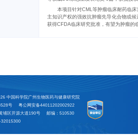
本项目
针对
CML
等
肿瘤临床耐药
临床
主知识产权的强效抗肿瘤先导化合物或候
获得
CFDA
临床研究批准
，有望为肿瘤的
026 中国科学院广州生物医药与健康研究院
3528号
粤公网安备44011202002922
黄埔区开源大道190号
邮编：510530
32015300