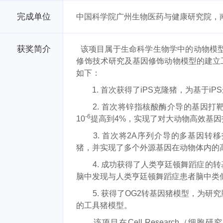
完成单位
中国科学院广州生物医药与健康研究院，
获奖简介
该项目属于生命科学生物学中的动物模
修饰技术研究及基因修饰动物模型的建立
如下：
1.
首次获得了
iPS
克隆猪，为基于
iPS
2.
首次将锌指核酸酶介导的基因打
-6
10
提高到
4%
，实现了对大动物高效基因
3.
首次将
2A
序列介导的多基因转移
猪，并实现了多个外源基因在动物体内的
4.
成功获得了人类亨廷顿舞蹈症的转
脑中发现与人类亨廷顿舞蹈症患者脑中类
5.
获得了
OG2
转基因猪模型，为研究
的工具猪模型。
该项目在
Cell Research
（细胞研究