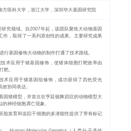
南方医科大学，浙江大学，深圳华大基因研究院
型研究领域。自
2007
年起，该团队聚焦大动物基因
工作
，取得了一系列原创性的成果
。主要研究成果
进行基因修饰大动物的制作打通了技术路线。
靶技术应用于猪基因修饰，使猪体细胞打靶效率由
打靶。
技术应用于猪基因组修饰，成功获得了四色荧光
高效协同表达。
基因猪模型，并首次在亨廷顿舞蹈症的动物模型大
似的神经细胞凋亡现象。
胚胎发育和追踪干细胞的多潜能性提供了带有标记
）、
Human Molecular Genetics
（人类分子遗传