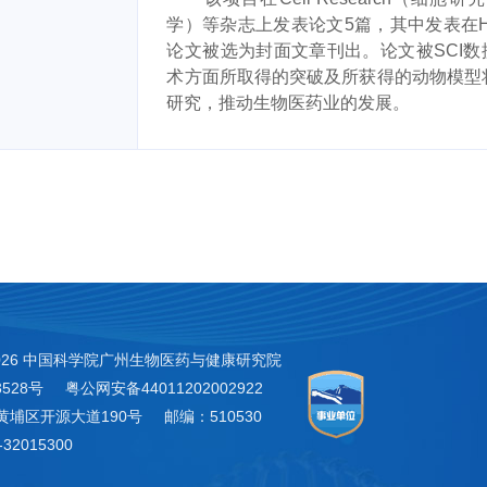
学）等杂志上发表论文
5
篇，其中发表在
论文被选为封面文章刊出。论文被
SCI
数
术方面所取得的突破及所获得的动物模型
研究，推动生物医药业的发展。
026 中国科学院广州生物医药与健康研究院
3528号
粤公网安备44011202002922
黄埔区开源大道190号
邮编：510530
32015300