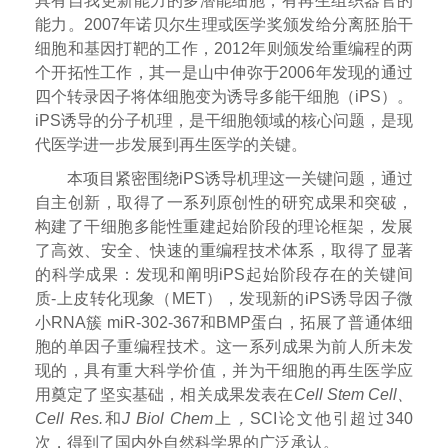
具有自我更新能力的多潜能细胞，有再生组织器官的
能力。
2007
年诺贝尔生理或医学奖颁发给分离胚胎干
细胞和基因打靶的工作，
2012
年则颁发给重编程的两
个开拓性工作，其一是山中伸弥于
2006
年发现的通过
四个转录因子将体细胞变为诱导多能干细胞（
iPS
）。
iPS
诱导的分子机理，是干细胞领域的核心问题，是现
代医学进一步发展到再生医学的关键。
本项目紧密围绕
iPS
诱导机理这一关键问题，通过
自主创新，取得了一系列原创性的研究成果和突破，
构建了干细胞多能性重建起始阶段的理论框架，发展
了高效、安全、快速的重编程技术体系，取得了显著
的科学成果：发现和阐明
iPS
起始阶段存在的关键间
质
-
上皮转化现象（
MET
），发现新的
iPS
诱导因子微
小
RNA
簇
miR-302-367
和
BMP
蛋白，拓展了普通体细
胞的单因子重编程技术。这一系列成果为前人所未发
现的，具有重大科学价值，并为干细胞的再生医学应
用奠定了坚实基础，相关成果发表在
Cell Stem Cell
、
Cell Res.
和
J Biol Chem
上
，
SCI
论文他引超过
340
次，得到了国内外自然科学界的广泛承认。