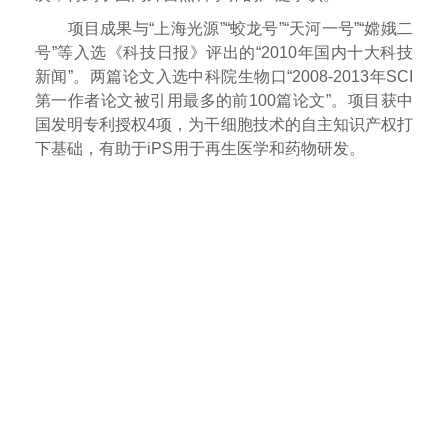
项目成果与“上海光源”“蛟龙号”“天河一号”“嫦娥二
号”等入选《科技日报》评出的“
2010
年国内十大科技
新闻”。两篇论文入选中科院生物口“
2008-2013
年
SCI
第一作者论文被引用最多的前
100
篇论文”。项目获中
国发明专利授权
4
项，为干细胞技术的自主知识产权打
下基础，有助于
iPS
用于再生医学和药物研发。