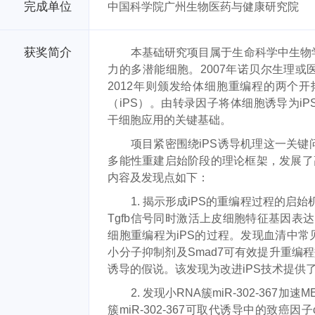
完成单位
中国科学院广州生物医药与健康研究院
获奖简介
本基础研究项目属于生命科学中生物学
力的多潜能细胞。2007年诺贝尔生理
2012年则颁发给体细胞重编程的两个开
（iPS）。由转录因子将体细胞诱导为i
干细胞应用的关键基础。
项目紧密围绕iPS诱导机理这一关键
多能性重建启始阶段的理论框架，发展了
内容及发现点如下：
1. 揭示形成iPS的重编程过程的启始机
Tgfb信号同时激活上皮细胞特征基因表
细胞重编程为iPS的过程。发现血清中常见
小分子抑制剂及Smad7可有效提升重编
诱导的假说。该发现为改进iPS技术提供
2. 发现小RNA簇miR-302-367加
簇miR-302-367可取代诱导中的致癌因