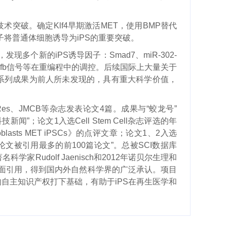
术突破。确定Klf4早期激活MET，使用BMP替代
单因子将普通体细胞诱导为iPS的重要突破。
个新的iPS诱导因子：Smad7、miR-302-
Tgfb信号等在重编程中的调控。后续国际上大量关于
一系列成果为前人所未发现的，具有重大科学价值，
ll Res、JMCB等杂志发表论文4篇。成果与“蛟龙号”
新闻”；论文1入选Cell Stem Cell杂志评选的年
lasts MET iPSCs》的点评文章；论文1、2入选
作者论文被引用最多的前100篇论文”。总被SCI数据库
家Rudolf Jaenisch和2012年诺贝尔生理和
等多次正面引用，得到国内外自然科学界的广泛承认。项目
自主知识产权打下基础，有助于iPS在再生医学和