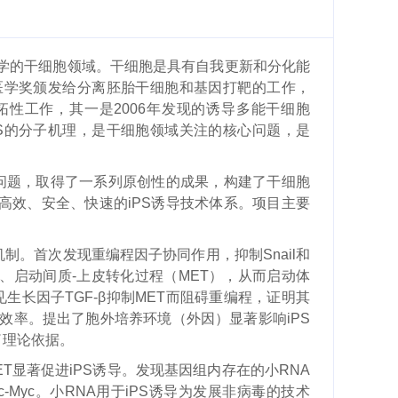
的干细胞领域。干细胞是具有自我更新和分化能
或医学奖颁发给分离胚胎干细胞和基因打靶的工作，
拓性工作，其一是2006年发现的诱导多能干细胞
PS的分子机理，是干细胞领域关注的核心问题，是
问题，取得了一系列原创性的成果，构建了干细胞
高效、安全、快速的iPS诱导技术体系。项目主要
制。首次发现重编程因子协同作用，抑制Snail和
达、启动间质-上皮转化过程（MET），从而启动体
生长因子TGF-β抑制MET而阻碍重编程，证明其
程效率。提出了胞外培养环境（外因）显著影响iPS
了理论依据。
速MET显著促进iPS诱导。发现基因组内存在的小RNA
子c-Myc。小RNA用于iPS诱导为发展非病毒的技术