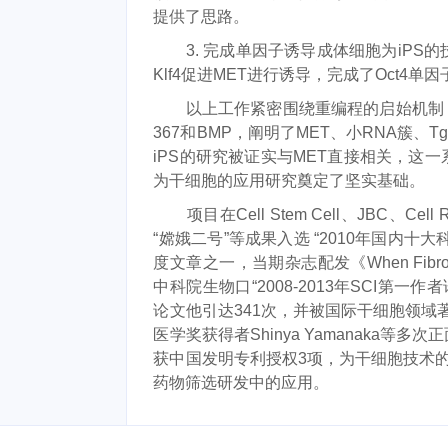
提供了思路。
3. 完成单因子诱导成体细胞为iPS的技
Klf4促进MET进行诱导，完成了Oct4
以上工作紧密围绕重编程的启始机制，发现多
367和BMP，阐明了MET、小RNA簇、
iPS的研究被证实与MET直接相关，这
为干细胞的应用研究奠定了坚实基础。
项目在Cell Stem Cell、JBC、Ce
“嫦娥二号”等成果入选 “2010年国内十大科技
度文章之一，当期杂志配发《When Fibrob
中科院生物口“2008-2013年SCI第一
论文他引达341次，并被国际干细胞领域著名科学
医学奖获得者Shinya Yamanaka
获中国发明专利授权3项，为干细胞技术的
药物筛选研发中的应用。