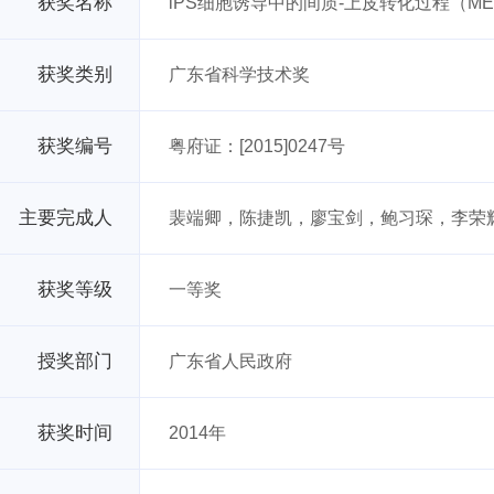
获奖名称
iPS细胞诱导中的间质-上皮转化过程（M
获奖类别
广东省科学技术奖
获奖编号
粤府证：[2015]0247号
主要完成人
裴端卿，陈捷凯，廖宝剑，鲍习琛，李荣
获奖等级
一等奖
授奖部门
广东省人民政府
获奖时间
2014年