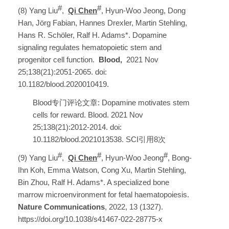
#
#
(8) Yang Liu
,
Qi Chen
, Hyun-Woo Jeong, Dong
Han, Jörg Fabian, Hannes Drexler, Martin Stehling,
Hans R. Schöler, Ralf H. Adams*. Dopamine
signaling regulates hematopoietic stem and
progenitor cell function.
Blood,
2021 Nov
25;138(21):2051-2065. doi:
10.1182/blood.2020010419.
Blood专门评论文章
: Dopamine motivates stem
cells for reward. Blood. 2021 Nov
25;138(21):2012-2014. doi:
10.1182/blood.2021013538. SCI引用8次
#
#
#
(9) Yang Liu
,
Qi Chen
, Hyun-Woo Jeong
, Bong-
Ihn Koh, Emma Watson, Cong Xu, Martin Stehling,
Bin Zhou, Ralf H. Adams*. A specialized bone
marrow microenvironment for fetal haematopoiesis.
Nature Communications
, 2022, 13 (1327).
https://doi.org/10.1038/s41467-022-28775-x