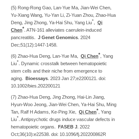
(5) Rong-Rong Gao, Lan-Yue Ma, Jian-Wei Chen,
Yu-Xiang Wang, Yu-Yan Li, Zi-Yuan Zhou, Zhao-Hua
*
Deng, Jing Zhong, Ya-Hai Shu, Yang Liu
,
Qi
*
Chen
. ATN-161 alleviates caerulein-induced
pancreatitis.
J Genet Genomics
. 2024
Dec;51(12):1447-1458.
*
(6) Zhao-Hua Deng, Lan-Yue Ma,
Qi Chen
, Yang
*
Liu
. Dynamic crosstalk between hematopoietic
stem cells and their niche from emergence to
aging.
Bioessays
. 2023 Jan 27;e2200121. doi:
10.1002/bies.202200121
(7) Zhao-Hua Deng, Jing Zhong, Hai-Lin Jiang,
Hyun-Woo Jeong, Jian-Wei Chen, Ya-Hai Shu, Ming
*
Tan, Ralf H Adams, Ke-Ping Xie,
Qi Chen
, Yang
*
Liu
. Antipsychotic drugs induce vascular defects in
hematopoietic organs.
FASEB J
. 2022
Oct;36(10):e22538. doi: 10.1096/fj.202200862R