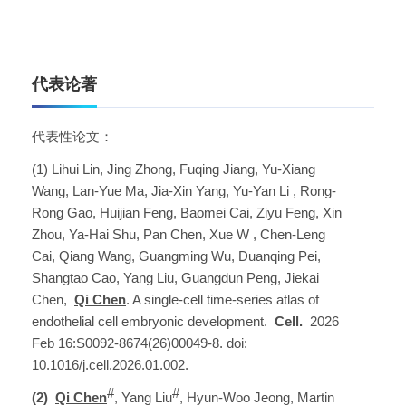
代表论著
代表性论文：
(1) Lihui Lin, Jing Zhong, Fuqing Jiang, Yu-Xiang
Wang, Lan-Yue Ma, Jia-Xin Yang, Yu-Yan Li , Rong-
Rong Gao, Huijian Feng, Baomei Cai, Ziyu Feng, Xin
Zhou, Ya-Hai Shu, Pan Chen, Xue W , Chen-Leng
Cai, Qiang Wang, Guangming Wu, Duanqing Pei,
Shangtao Cao, Yang Liu, Guangdun Peng, Jiekai
Chen,
Qi Chen
. A single-cell time-series atlas of
endothelial cell embryonic development.
Cell.
2026
Feb 16:S0092-8674(26)00049-8. doi:
10.1016/j.cell.2026.01.002.
#
#
(2)
Qi Chen
, Yang Liu
, Hyun-Woo Jeong, Martin