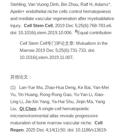
Stehling, Van Vuong Dinh, Bin Zhou, Ralf H. Adams*.
Apelin+ endothelial niche cells control hematopoiesis
and mediate vascular regeneration after myeloablative
injury.
Cell Stem Cell
, 2019 Dec 5;25(6):768-783.e6.
#
doi: 10.1016/j.stem.2019.10.006.
Equal contribution
Cell Stem Cell专门评论文章: Mutualism in the
Marrow 2019 Dec 5;25(6):731-733. doi:
10.1016/j.stem.2019.11.007.
其他论文：
(1) Lan-Yue Ma, Zhao-Hua Deng, Ke Bai, Yan-Mei
Yu, Yin Huang, Rong-Rong Gao, Yu-Yan Li, Xiao-
Ling Li, Jia-Xin Yang, Ya-Hai Shu, Jinjin Ma, Yang
Liu,
Qi Chen
. A single-cell hematopoietic
microenvironmental atlas reveals progressive
maturation of bone marrow vascular niche.
Cell
Regen
. 2025 Dec 4;14(1):50. doi: 10.1186/s13619-