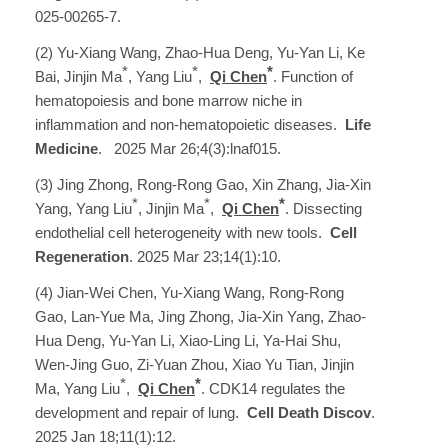
025-00265-7.
(2) Yu-Xiang Wang, Zhao-Hua Deng, Yu-Yan Li, Ke
*
*
*
Bai, Jinjin Ma
, Yang Liu
,
Qi Chen
. Function of
hematopoiesis and bone marrow niche in
inflammation and non-hematopoietic diseases.
Life
Medicine
. 2025 Mar 26;4(3):lnaf015.
(3) Jing Zhong, Rong-Rong Gao, Xin Zhang, Jia-Xin
*
*
*
Yang, Yang Liu
, Jinjin Ma
,
Qi Chen
. Dissecting
endothelial cell heterogeneity with new tools.
Cell
Regeneration
. 2025 Mar 23;14(1):10.
(4) Jian-Wei Chen, Yu-Xiang Wang, Rong-Rong
Gao, Lan-Yue Ma, Jing Zhong, Jia-Xin Yang, Zhao-
Hua Deng, Yu-Yan Li, Xiao-Ling Li, Ya-Hai Shu,
Wen-Jing Guo, Zi-Yuan Zhou, Xiao Yu Tian, Jinjin
*
*
Ma, Yang Liu
,
Qi Chen
. CDK14 regulates the
development and repair of lung.
Cell Death Discov
.
2025 Jan 18;11(1):12.