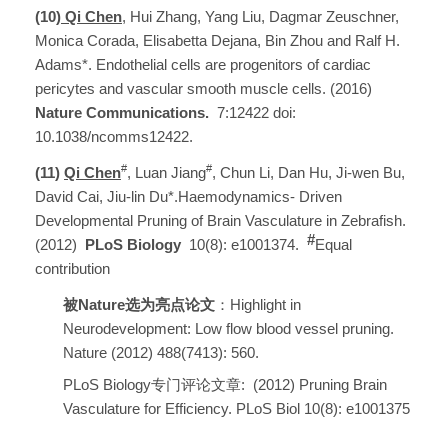
(10)
Qi Chen
, Hui Zhang, Yang Liu, Dagmar Zeuschner,
Monica Corada, Elisabetta Dejana, Bin Zhou and Ralf H.
Adams*. Endothelial cells are progenitors of cardiac
pericytes and vascular smooth muscle cells. (2016)
Nature Communications.
7:12422 doi:
10.1038/ncomms12422.
#
#
(11)
Qi Chen
, Luan Jiang
, Chun Li, Dan Hu, Ji-wen Bu,
David Cai, Jiu-lin Du*.Haemodynamics- Driven
Developmental Pruning of Brain Vasculature in Zebrafish.
#
(2012)
PLoS Biology
10(8): e1001374.
Equal
contribution
被Nature选为亮点论文
：Highlight in
Neurodevelopment: Low flow blood vessel pruning.
Nature (2012) 488(7413): 560.
PLoS Biology专门评论文章
:
(2012) Pruning Brain
Vasculature for Efficiency. PLoS Biol 10(8): e1001375