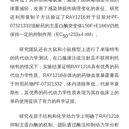
体重减轻
，
改善了感染肺损伤病理变化的表征。研究
还利用
复制子
方法验证了
RAY1216
对于目前
对
PF-
07321332
强
耐药
的
主蛋白酶
突变体L50F
+
E166V仍然
保持
一定
的抑制作用（
EC
=233±4 nM）。
50
研究团队还在大鼠和小鼠模型上进行了来瑞特韦
的药代动力学测试，在口服灌注或注射且不联用利托
纳韦的情况下，实验结果证明RAY1216具有优秀的药
代动力学性质。RAY1216在体内的药物血浆暴露量高
于对照药物PF-07321332，体内清除率低，代谢半衰
期长，其优秀的药代动力学性质表现为其在临床上的
单药使用提供了有力的科学证据。
研究在原子结构和化学动力学上明确了RAY1216
抑制主蛋白酶的机制。团队通过酶活抑制动力学分析