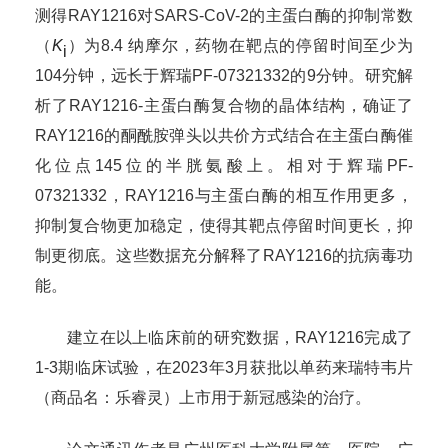
测得RAY1216对SARS-CoV-2的主蛋白酶的抑制常数
（
K
）
为
8.4
纳摩尔
，药物
在靶点的停留时间至少
为
i
104分钟，远长于
辉瑞
PF-07321332
的9分钟。
研究
解
析
了
RAY1216
-
主
蛋白酶
复合物的
晶体结构，确证了
RAY1216的
酮酰胺弹头以共价方式结合在
主
蛋白酶
催
化位点145位
的半
胱氨酸
上。相对于辉瑞
PF-
07321332
，
RAY1216与
主
蛋白酶
的
相互作用更多，
抑制复合物更加稳定，使得其靶点停留时间更长，抑
制更彻底
。这些数据充分解释了RAY1216的
抗病毒
功
能
。
建立在以上临床前的研究数据，RAY1216完成了
1-3期临床试验，在2023年3月获批以单药来瑞特韦片
（商品名：乐睿灵）上市用于新冠感染的治疗。