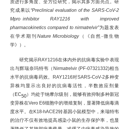
质进行多角度、
全方位
研究，
揭示
其
多方面
亮点
。研
究成果以
“Preclinical evaluation of the SARS-CoV-2
Mpro inhibitor RAY1216 with improved
pharmacokinetics compared to nirmatrelvir”
为题发表
在
学术期刊
Nature Microbiology
（
《
自然
-微生物
学
》
）
。
研究揭示RAY1216在体内外的抗病毒实验中表现
出与辉瑞奈玛特韦（Nirmatrelvir (PF-07321332)相当
水平的抗病毒药效。RAY1216对SARS-CoV-2多种变
异株均显示出良好的抗病毒活性，半数效应剂量
（
EC
）
均处于
纳摩尔级别
，
能够有效抑制
多
种
新冠
50
变异株在Vero E6细胞中的增殖复制，显著降低病毒滴
度水平。在K18-hACE2转基因小鼠模型中，来瑞特韦
的治疗不仅有效地提高感染小鼠的生存保护率，也显
著降低了
其
肺部
病毒载量，减缓了由病毒感染导致的