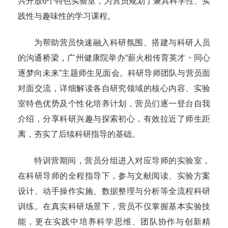
共开放6个特色实验室，为营员规划了兼具科学性、实
践性与趣味性的学习课程。
为帮助营员快速融入科研氛围、搭建与科研人员
的沟通桥梁，广州健康院举办“薪火相传育英才・同心
逐梦向未来”主题师生见面会。科研导师团队与营员面
对面交流，详细解读各自研究领域的核心内容、实验
室特色优势及个性化培养计划，营员们逐一登台自我
介绍，分享科研兴趣与探索初心，有效拉近了师生距
离，夯实了后续科研指导的基础。
特训营期间，营员分组进入对应导师的实验室，
在科研导师的全程指导下，参与文献阅读、实验方案
设计、动手操作实施、数据整理与分析等全流程科研
训练。在真实科研场景下，营员不仅掌握基本实验技
能，更在实践中培养科学思维、团队协作与创新精