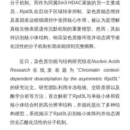
分子机制。而作为同属Sin3 HDAC家族的另一主要成
员，Rpd3L在启动子区域转录抑制、染色质稳态维持
及基因表达精细调控中发挥核心作用，被认为是理解
真核生物表观遗传沉默机制的重要模型。然而，其如
何识别核小体结构、响应染色质微环境并动态调节催
化活性的分子机制长期未能得到完整阐释。
近日，染色质功能与结构研究组在
Nucleic Acids
Research
在线发表题为
"Chromatin context-
dependent deacetylation by the asymmetric Rpd3L"
的研究论文。研究团队利用冷冻电镜、交联质谱以及
酶学分析等方法，首次解析了Rpd3L与单核小体和双
核小体结合时的高分辨率结构，并据此提出了多种结
构模型，系统揭示了Rpd3L识别核小体阵列并动态调
控去乙酰化活性的分子机制。