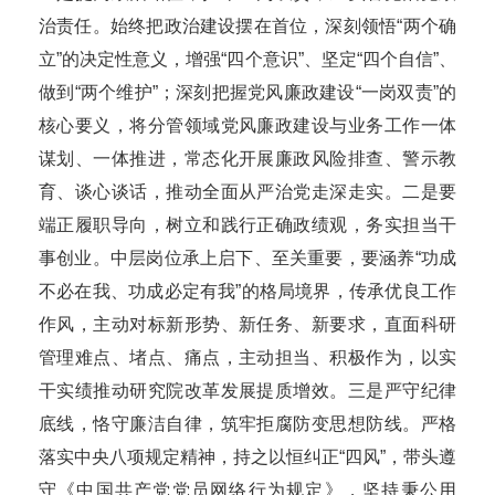
治责任。始终把政治建设摆在首位，深刻领悟“两个确
立”的决定性意义，增强“四个意识”、坚定“四个自信”、
做到“两个维护”；深刻把握党风廉政建设“一岗双责”的
核心要义，将分管领域党风廉政建设与业务工作一体
谋划、一体推进，常态化开展廉政风险排查、警示教
育、谈心谈话，推动全面从严治党走深走实。
二是要
端正履职导向，树立和践行正确政绩观，务实担当干
事创业。中层岗位承上启下、至关重要，要涵养
“功成
不必在我、功成必定有我”的格局境界，传承优良工作
作风，主动对标新形势、新任务、新要求，直面科研
管理难点、堵点、痛点，主动担当、积极作为，以实
干实绩推动研究院改革发展提质增效。三是严守纪律
底线，恪守廉洁自律，筑牢拒腐防变思想防线
。
严格
落实中央八项规定精神，持之以恒纠正
“四风”，带头遵
守《中国共产党党员网络行为规定》，坚持秉公用