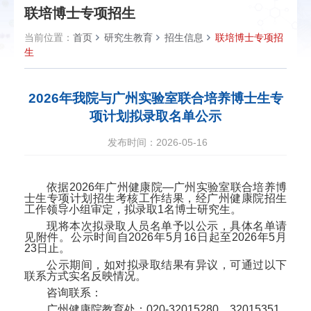
联培博士专项招生
当前位置：
首页
研究生教育
招生信息
联培博士专项招
生
2026年我院与广州实验室联合培养博士生专
项计划拟录取名单公示
发布时间：2026-05-16
依据
202
6
年广州健康院—广州实验室联合培养博
士生专项计划
招生考核工作结果，经广州健康院招生
工作领导小组审定，拟录取
1
名博士研究生。
现将本次拟录取人员名单予以公示，具体名单请
见附件
。公示时间自
202
6
年
5
月
16
日起至
202
6
年
5
月
23
日止。
公示期间，如对拟录取结果有异议，可通过以下
联系方式实名反映情况。
咨询联系：
广州健康院教育处：
020-32015280
、
32015351