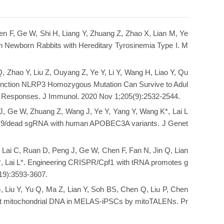
en F, Ge W, Shi H, Liang Y, Zhuang Z, Zhao X, Lian M, Ye
 Newborn Rabbits with Hereditary Tyrosinemia Type I. M
Q, Zhao Y, Liu Z, Ouyang Z, Ye Y, Li Y, Wang H, Liao Y, Qu
-Function NLRP3 Homozygous Mutation Can Survive to Adul
 Responses. J Immunol. 2020 Nov 1;205(9):2532-2544.
 J, Ge W, Zhuang Z, Wang J, Ye Y, Yang Y, Wang K*, Lai L
Cas9/dead sgRNA with human APOBEC3A variants. J Genet
Y, Lai C, Ruan D, Peng J, Ge W, Chen F, Fan N, Jin Q, Lian
X*, Lai L*. Engineering CRISPR/Cpf1 with tRNA promotes g
(19):3593-3607.
G, Liu Y, Yu Q, Ma Z, Lian Y, Soh BS, Chen Q, Liu P, Chen
mutant mitochondrial DNA in MELAS-iPSCs by mitoTALENs. Pr