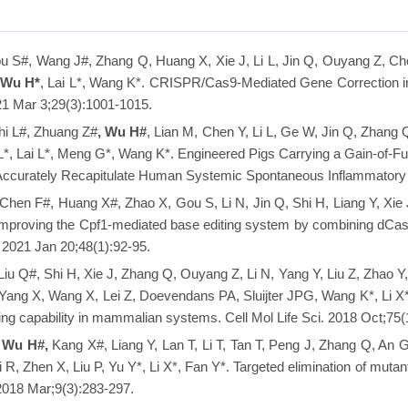
ou S#, Wang J#, Zhang Q, Huang X, Xie J, Li L, Jin Q, Ouyang Z, Ch
Wu H*
, Lai L*, Wang K*. CRISPR/Cas9-Mediated Gene Correction in
021 Mar 3;29(3):1001-1015.
Shi L#, Zhuang Z#
, Wu H#
, Lian M, Chen Y, Li L, Ge W, Jin Q, Zhang 
 L*, Lai L*, Meng G*, Wang K*. Engineered Pigs Carrying a Gain-of
Accurately Recapitulate Human Systemic Spontaneous Inflammatory
 Chen F#, Huang X#, Zhao X, Gou S, Li N, Jin Q, Shi H, Liang Y, Xie
Improving the Cpf1-mediated base editing system by combining d
2021 Jan 20;48(1):92-95.
 Liu Q#, Shi H, Xie J, Zhang Q, Ouyang Z, Li N, Yang Y, Liu Z, Zhao 
, Yang X, Wang X, Lei Z, Doevendans PA, Sluijter JPG, Wang K*, Li 
ing capability in mammalian systems. Cell Mol Life Sci. 2018 Oct;75
Wu H#,
Kang X#, Liang Y, Lan T, Li T, Tan T, Peng J, Zhang Q, An 
Li R, Zhen X, Liu P, Yu Y*, Li X*, Fan Y*. Targeted elimination of 
 2018 Mar;9(3):283-297.