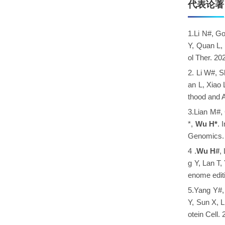
代表论著
1.Li N#, G
Y, Quan L,
ol Ther. 2
2. Li W#, 
an L, Xiao
thood and 
3.Lian M#,
*,
Wu H*
. 
Genomics. 
4 .
Wu H#
,
g Y, Lan T
enome edit
5.Yang Y#,
Y, Sun X, 
otein Cell.