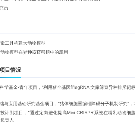
究员
编辑工具构建大动物模型
大动物模型在异种器官移植中的应用
项目情况
然科学基金
-
青年项目，
“
利用猪全基因组
sgRNA
文库筛查异种排斥靶
基础与应用基础研究基金项目，“猪体细胞重编程障碍分子机制研究”，
科技计划项目，
”
通过定向进化提高
Mini-CRISPR
系统在哺乳动物细
目负责人