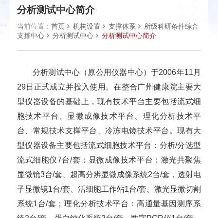
分析测试中心简介
当前位置：
首页
机构设置
支撑体系
所级科研条件综合
支撑中心
分析测试中心
分析测试中心简介
分析测试中心（原公用仪器中心）于2006年11月
29日正式成立并投入使用。在整合广州健康院主要大
型仪器设备的基础上，现有技术平台主要包括流式细
胞技术平台、显微成像技术平台、理化分析技术平
台、常规技术支撑平台、冷冻电镜技术平台。现有大
型仪器设备主要包括流式细胞技术平台：分析/分选型
流式细胞仪7台/套；显微成像技术平台：激光共聚焦
显微镜3台/套、超高分辨显微成像系统2台/套，透射电
子显微镜1台/套、活细胞工作站1台/套、激光显微切割
系统1台/套；理化分析技术平台：高通量基因测序系