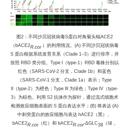
图
2
：
不同沙贝冠状病毒
S
蛋白对
角菊头蝠
ACE2
（
bACE2
）
的利用情况。
(A)
不同沙贝冠状病毒
R.cor
S
蛋白根据系统发育关系（
Clade 1–3
）进行排序，并
按照
RBD
类分组。
Type I
（
type-1
）
RBD
毒株分别以
红色（
SARS-CoV-2
分支，
Clade 1b
）和蓝色
（
SARS-CoV-1
分支，
Clade 1a
）表示；
Type
II
（
type-2
）为橙色；
Type III
为绿色；
Type IV
（
type-
3
）为棕色。利用
S2
抗体作为探针，通过流式细胞术
检测效应细胞表面的
S
蛋白表达水平
；
(B)
将
表达
(A)
中
刺突蛋白
的效应细胞与表达
hACE2
（
黑
）、
bACE2
（红）和
bACE2
-ΔGLC
（绿，
R.cor
R.cor
38