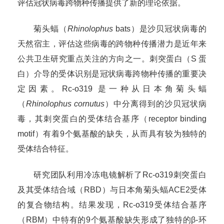
评估冠状病毒跨物种传播提供了新的理论依据。
菊头蝠（
Rhinolophus
bats
）是沙贝冠状病毒的
天然宿主，
评估
这些病毒的跨物种传播潜力是近年来
公共卫生研究重点关注
的
方向
之一。刺突蛋白（
S
蛋
白）介导的受体识别是冠状病毒跨物种传播的重要决
定因素。
Rc-o319
是一种从日本角菊头蝠
（
Rhinolophus cornutus
）中分离得到的沙贝冠状病
毒，其刺突蛋白
的
受体结合基序
（
receptor binding
motif
）
有着
9
个氨基酸的
缺失
，从而具有较为独特的
受体结合特征。
研究团队利用冷冻电镜解析了
Rc-o319
刺突蛋白
及其受体结合域（
RBD
）与日本角菊头蝠
ACE2
受体
的复合物结构。结果发现，
Rc-o319
受体结合基序
（
RBM
）中特有的
9
个氨基酸缺失形成了独特的β
-
环