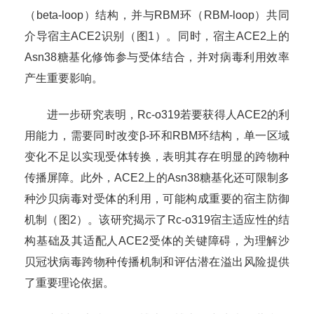
（
beta-loop
）
结构，并与
RBM
环（
RBM-loop
）共同
介导宿主
ACE2
识别（图
1
）。同时，宿主
ACE2
上的
Asn38
糖基化修饰参与受体结合，并对病毒利用效率
产生重要影响。
进一步研究表明，
Rc-o319
若要获得人
ACE2
的利
用能力，需要同时改变β
-
环和
RBM
环结构，单一区域
变化不足以实现受体转换，表明其存在明显的跨物种
传播屏障。此外，
ACE2
上的
Asn38
糖基化还可限制多
种沙贝病毒对受体的利用，可能构成重要的宿主防御
机制（图
2
）。该研究揭示了
Rc-o319
宿主适应性的结
构基础及其适配人
ACE2
受体的关键障碍，为理解沙
贝冠状病毒跨物种传播机制和评估潜在溢出风险提供
了重要理论依据。