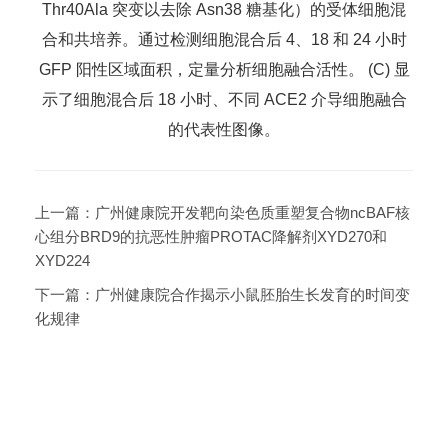
Thr40Ala
突变以去除
Asn38
糖基化）的受体细胞
混
合和
共培养。通过检测
细胞混合
后
4
、
18
和
24
小时
GFP
阳性区域面积，定量分析细胞融合活性。
(C)
显
示了
细胞混合
后
18
小时、不同
ACE2
介导
细胞融合
的
代表性图像。
上一篇：
广州健康院开发靶向染色质重塑复合物ncBAF核
心组分BRD9的抗恶性肿瘤PROTAC降解剂XYD270和
XYD224
下一篇：
广州健康院合作揭示小鼠胚胎生长发育的时间变
化规律