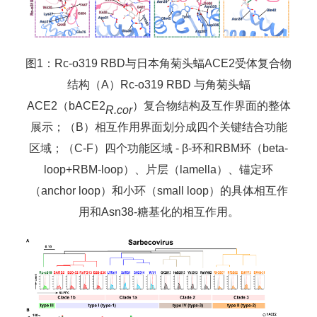
图
1
：
Rc-o319
RBD
与
日本角菊头蝠
ACE2
受体复合物
结构（
A
）
Rc-
o319
R
BD
与角菊头蝠
ACE2
（
bACE2
）复合物结构
及互
作界面的整体
R.cor
展示；（
B
）相互作用界面划分成四个关键结合功能
区域；（
C-F
）四个功能区域
-
β-
环
和
RBM
环（
beta-
loop+RBM-loop
）、片层（
lamella
）、锚定环
（
anchor
loop
）和小环（
small
loop
）的具体相互作
用和
Asn
38-
糖基化的相互作用。