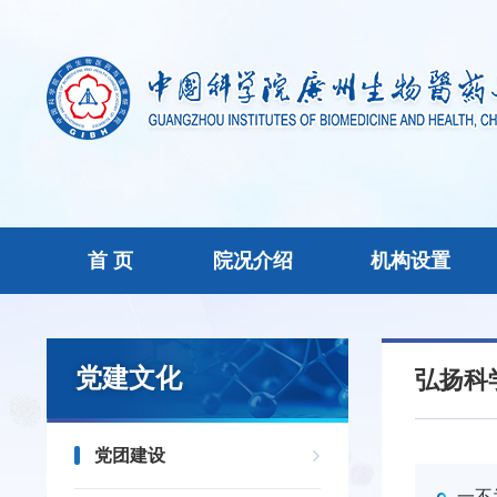
首 页
院况介绍
机构设置
党建文化
弘扬科
党团建设
一不