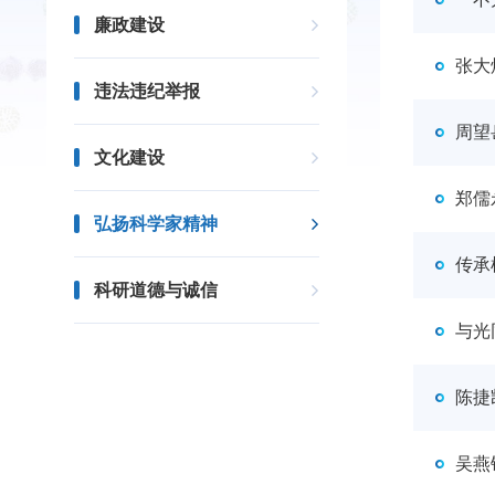
廉政建设
张大
违法违纪举报
周望
文化建设
郑儒
弘扬科学家精神
传承
科研道德与诚信
与光
陈捷
吴燕